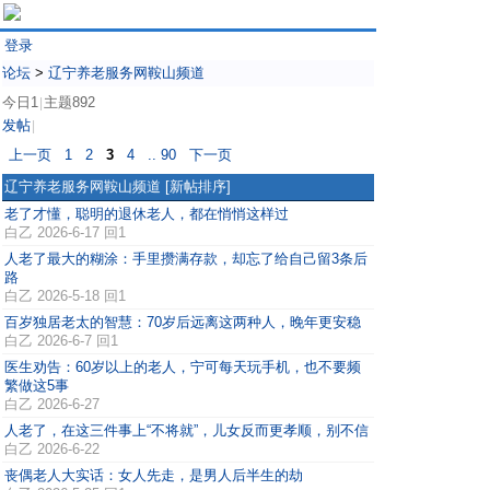
登录
论坛
>
辽宁养老服务网鞍山频道
今日1
主题892
|
发帖
|
上一页
1
2
3
4
.. 90
下一页
辽宁养老服务网鞍山频道
[新帖排序]
老了才懂，聪明的退休老人，都在悄悄这样过
白乙
2026-6-17 回1
人老了最大的糊涂：手里攒满存款，却忘了给自己留3条后
路
白乙
2026-5-18 回1
百岁独居老太的智慧：70岁后远离这两种人，晚年更安稳
白乙
2026-6-7 回1
医生劝告：60岁以上的老人，宁可每天玩手机，也不要频
繁做这5事
白乙
2026-6-27
人老了，在这三件事上“不将就”，儿女反而更孝顺，别不信
白乙
2026-6-22
丧偶老人大实话：女人先走，是男人后半生的劫