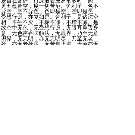
观自在菩萨，行深般若波罗蜜多时，照
见五蕴皆空，度一切苦厄。舍利子，色不
异空，空不异色，色即是空，空即是色，
受想行识，亦复如是。舍利子，是诸法空
相，不生不灭，不垢不净，不增不减。是
故空中无色，无受想行识，无眼耳鼻舌身
意，无色声香味触法，无眼界，乃至无意
识界，无无明，亦无无明尽，乃至无老
死，亦无老死尽。无苦集灭道，无智亦无
得。以无所得故。菩提萨埵，依般若波罗
蜜多故，心无挂碍。无挂碍故，无有恐
怖，远离颠倒梦想，究竟涅盘。三世诸
佛，依般若波罗蜜多故，得阿耨多罗三藐
三菩提。故知般若波罗蜜多，是大神咒，
是大明咒，是无上咒，是无等等咒，能除
一切苦，真实不虚。故说般若波罗蜜多
咒，即说咒曰：揭谛揭谛，波罗揭谛，波
罗僧揭谛，菩提萨婆诃。观自在菩萨，行
深般若波罗蜜多时，照见五蕴皆空，度一
切苦厄。舍利子，色不异空，空不异色，
色即是空，空即是色，受想行识，亦复如
是。舍利子，是诸法空相，不生不灭，不
垢不净，不增不减。
[查看图片]
（七）吟诗秋叶黄。心畬。