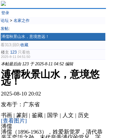
登录
论坛
>
名家之作
发帖
|
溥儒秋景山水，意境悠远！
看313
回0
收藏
|
|
楼主
123
只看他
2025-8-11 04:51:50
本帖最后由 123 于 2025-8-11 04:52 编辑
溥儒秋景山水，意境悠
远！
2025-08-10 20:02
发布于：广东省
书画 | 篆刻 | 鉴藏 | 国学 | 人文 | 历史
[查看图片]
溥儒
溥儒（1896-1963），姓爱新觉罗，清代恭
亲王奕訢之孙，末代皇帝溥仪的堂兄，字