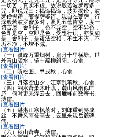
是大明咒，是无上咒，是无等等咒，能除
一切苦，真实不虚。故说般若波罗蜜多
咒，即说咒曰：揭谛揭谛，波罗揭谛，波
罗僧揭谛，菩提萨婆诃。观自在菩萨，行
深般若波罗蜜多时，照见五蕴皆空，度一
切苦厄。舍利子，色不异空，空不异色，
色即是空，空即是色，受想行识，亦复如
是。舍利子，是诸法空相，不生不灭，不
垢不净，不增不减。
[查看图片]
（一）孤峰万重烟树，扁舟十里横塘。世
外青山碧水，镜中疏柳斜阳。心畬。
[查看图片]
（二）听松图。甲戌秋，心畬。
[查看图片]
（三）月落空山夕，江寒乱苇秋。心畬。
（四）湘水萧萧木叶疏，麓山风雨似匡
庐。何时更乘浮云去，回雁峰前数寄书。
溥儒。
[查看图片]
（五）湛湛江寒枫落时，刘郎重到鬓成
丝。不舞风雨登高去，云里来观岳麓碑。
儒。
[查看图片]
（六）秋山萧寺。溥儒。