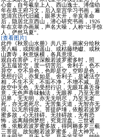
心畬，自号羲皇上人、西山逸士。溥儒幼
年在恭王府习文，后入皇宫学习书画，遍
览清宫历代旧藏，眼界大开，辛亥革命
后，隐居北京西山，潜心研究书画，1926
年在京举办画展，声名大噪，人称“出手惊
人，俨然马夏”。
[查看图片]
此件《秋景山水册》共八开，画家分绘秋
景八幅，或阔浦遥山、或枯藤绝巘、或秋
山萧寺，秋意纵横，各具意境。
观自在菩萨，行深般若波罗蜜多时，照
见五蕴皆空，度一切苦厄。舍利子，色不
异空，空不异色，色即是空，空即是色，
受想行识，亦复如是。舍利子，是诸法空
相，不生不灭，不垢不净，不增不减。是
故空中无色，无受想行识，无眼耳鼻舌身
意，无色声香味触法，无眼界，乃至无意
识界，无无明，亦无无明尽，乃至无老
死，亦无老死尽。无苦集灭道，无智亦无
得。以无所得故。菩提萨埵，依般若波罗
蜜多故，心无挂碍。无挂碍故，无有恐
怖，远离颠倒梦想，究竟涅盘。三世诸
佛，依般若波罗蜜多故，得阿耨多罗三藐
三菩提。故知般若波罗蜜多，是大神咒，