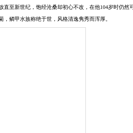
放直至新世纪，饱经沧桑却初心不改，在他104岁时仍然
菊，鳞甲水族称绝于世，风格清逸隽秀而浑厚。