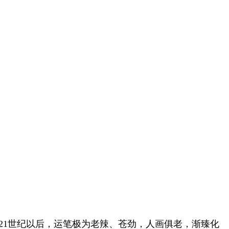
21世纪以后，运笔极为老辣、苍劲，人画俱老，渐臻化