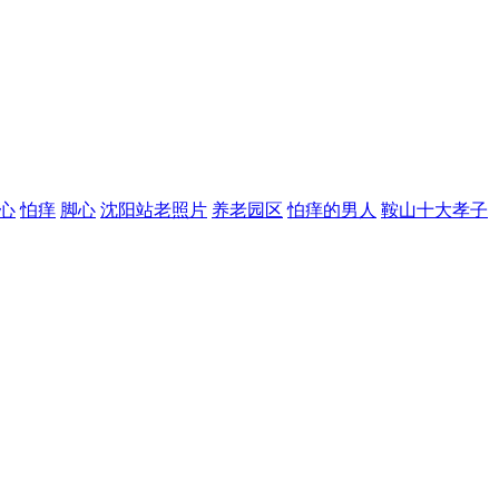
心
怕痒
脚心
沈阳站老照片
养老园区
怕痒的男人
鞍山十大孝子