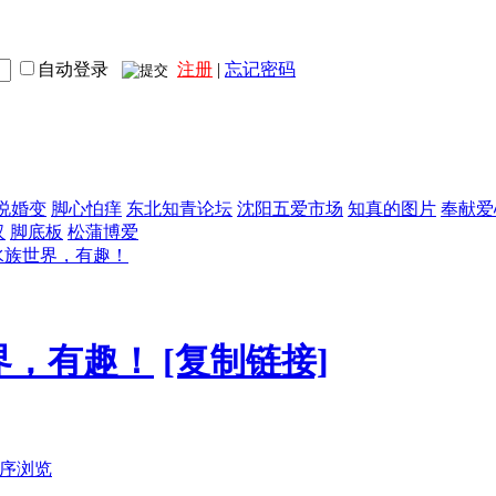
自动登录
注册
|
忘记密码
说婚变
脚心怕痒
东北知青论坛
沈阳五爱市场
知真的图片
奉献爱
汉
脚底板
松蒲博爱
水族世界，有趣！
界，有趣！
[复制链接]
序浏览