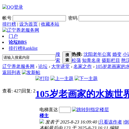
帐号
密码
排行榜
|
设为首页
|
收藏本站
门户
论坛
BBS
排行榜
Ranklist
搜
热搜:
沈阳老年公寓
婚变
小
搜
索
索
松蒲
知青名录
摄影栏目
憨
辽宁养老服务网
›
论坛
›
大学讲堂
›
名家之作
›
105岁老画家的
返回列表
查看:
427
|
回复:
2
105岁老画家的水族世
电梯直达
楼主
发表于 2025-8-23 16:09:40
|
只看该作者
|
倒
本帖最后由 123 于 2025-8-23 16:11 编辑