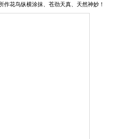
所作花鸟纵横涂抹、苍劲天真、天然神妙！