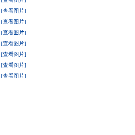
[查看图片]
[查看图片]
[查看图片]
[查看图片]
[查看图片]
[查看图片]
[查看图片]
[查看图片]
国画一词起源于汉代，主要指的是画在
绢、宣纸、帛上并加以装裱的卷轴画。国
画是中国的传统绘画形式，是用毛笔蘸
水、墨、彩作画于绢或纸上。工具和材料
有毛笔、墨、国画颜料、宣纸、绢等，题
材可分人物、山水、花鸟等，技法可分具
象和写意。
辽宁养老服务网
Powered by
Discuz!
X2