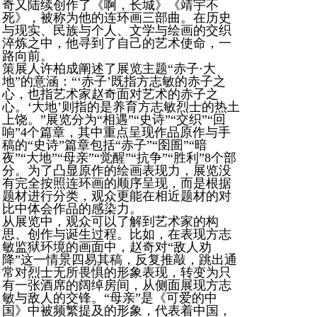
奇又陆续创作了《啊，长城》《靖宇不
死》，被称为他的连环画三部曲。在历史
与现实、民族与个人、文学与绘画的交织
淬炼之中，他寻到了自己的艺术使命，一
路向前。
策展人许柏成阐述了展览主题“赤子·大
地”的意涵：“‘赤子’既指方志敏的赤子之
心，也指艺术家赵奇面对艺术的赤子之
心。‘大地’则指的是养育方志敏烈士的热土
上饶。”展览分为“相遇”“史诗”“交织”“回
响”4个篇章，其中重点呈现作品原作与手
稿的“史诗”篇章包括“赤子”“囹圄”“暗
夜”“大地”“母亲”“觉醒”“抗争”“胜利”8个部
分。为了凸显原作的绘画表现力，展览没
有完全按照连环画的顺序呈现，而是根据
题材进行分类，观众更能在相近题材的对
比中体会作品的感染力。
从展览中，观众可以了解到艺术家的构
思、创作与诞生过程。比如，在表现方志
敏监狱环境的画面中，赵奇对“敌人劝
降”这一情景四易其稿，反复推敲，跳出通
常对烈士无所畏惧的形象表现，转变为只
有一张酒席的阔绰房间，从侧面展现方志
敏与敌人的交锋。“母亲”是《可爱的中
国》中被频繁提及的形象，代表着中国，