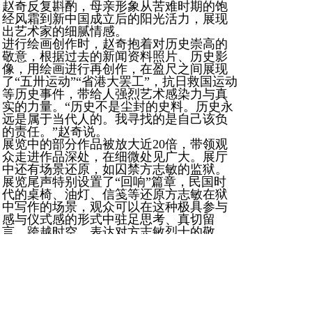
赵奇反复斟酌，母亲形象从苦难时期的饱
经风霜到新中国成立后的阳光活力，展现
出艺术家的细腻情感。
进行绘画创作时，赵奇抱着对历史崇高的
敬意，根据过去的新闻资料照片、历史影
像，用绘画进行再创作，在盈尺之间展现
了“五卅运动”“省港大罢工”，抗日救国运动
等历史事件，带给人强烈艺术感染力与真
实的力量。“历史不是尘封的史料。历史永
远是属于当代人的。我寻找的是自己该负
的责任。”赵奇说。
展览中的部分作品被放大近20倍，带领观
众走进作品深处，在细微处见广大。展厅
中还有场景还原，如囚禁方志敏的监狱。
展览尾声特别设置了“回响”篇章，民国时
代的桌椅、油灯、信笺等还原方志敏在狱
中写作的场景，观众可以在这种极具参与
感与仪式感的形式中驻足思考、真切留
言，跨越时空，表达对方志敏烈士的敬
意，写下自己心中“可爱的中国”。
在清华大学美术学院教授包林看来，赵奇
的绘画创作植根于其对文学的深厚热爱与
对历史档案的研究性学习中。文学为其艺
术注入了信念、目标与价值观，而绘画则
成为诠释这些精神内核并将其代代相传的