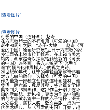
[查看图片]
[查看图片]
可爱的中国（连环画） 赵奇
在方志敏烈士的不朽名篇《可爱的中国》
诞生90周年之际，“赤子·大地——赵奇《可
爱的中国》绘画研究展”近日于方志敏的家
乡江西省上饶市拉开帷幕。在上饶市美术
馆内，画家赵奇以深沉笔触绘就的《可爱
的中国》连环画，将方志敏笔下“光明前
途”的预言化作震撼人心的视觉史诗。
20世纪80年代，辽宁的年轻画家赵奇怀着
对方志敏的敬仰，选择将《可爱的中国》
作为他第一部独立创作的连环画题材。他
凭借一腔赤诚，数易其稿，将这篇文学经
典绘制为46幅画作。这部作品开创了连环
画的新面貌、新风格，更因为作品中涌动
的与方志敏名篇中一样的赤子情怀，深受
大众喜爱，屡获大奖，数次再版，成为一
代美术经典。从《可爱的中国》开始，赵