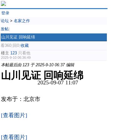
登录
论坛
>
名家之作
发帖
|
山川见证 回响延绵
看360
回0
收藏
|
|
楼主
123
只看他
2025-9-10 06:36:49
本帖最后由 123 于 2025-9-10 06:37 编辑
山川见证 回响延绵
2025-09-07 11:07
发布于：北京市
[查看图片]
[查看图片]