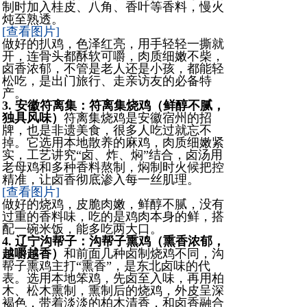
制时加入桂皮、八角、香叶等香料，慢火
炖至熟透。
[查看图片]
做好的扒鸡，色泽红亮，用手轻轻一撕就
开，连骨头都酥软可嚼，肉质细嫩不柴，
卤香浓郁，不管是老人还是小孩，都能轻
松吃，是出门旅行、走亲访友的必备特
产。
3. 安徽符离集：符离集烧鸡（鲜醇不腻，
独具风味）
符离集烧鸡是安徽宿州的招
牌，也是非遗美食，很多人吃过就忘不
掉。它选用本地散养的麻鸡，肉质细嫩紧
实，工艺讲究“卤、炸、焖”结合，卤汤用
老母鸡和多种香料熬制，焖制时火候把控
精准，让卤香彻底渗入每一丝肌理。
[查看图片]
做好的烧鸡，皮脆肉嫩，鲜醇不腻，没有
过重的香料味，吃的是鸡肉本身的鲜，搭
配一碗米饭，能多吃两大口。
4. 辽宁沟帮子：沟帮子熏鸡（熏香浓郁，
越嚼越香）
和前面几种卤制烧鸡不同，沟
帮子熏鸡主打“熏香”，是东北卤味的代
表。选用本地笨鸡，先卤至入味，再用柏
木、松木熏制，熏制后的烧鸡，外皮呈深
褐色，带着淡淡的柏木清香，和卤香融合