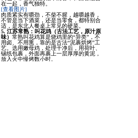
在一起，香气独特。
[查看图片]
肉质紧实有嚼劲，不柴不腥，越嚼越香，
不管是当下酒菜，还是当零食，都特别合
适，是东北人餐桌上常见的硬菜。
5. 江苏常熟：叫花鸡（古法工艺，原汁原
味）
常熟叫花鸡算是烧鸡里的“异类”，不
用卤、不用熏，靠的是古法“泥裹烘烤”工
艺。选用嫩母鸡，处理干净后，用荷叶、
锡纸包裹，外面再裹上一层厚厚的黄泥，
放入火中慢烤数小时。
[查看图片]
烤好的叫花鸡，敲开黄泥，荷叶的清香扑
面而来，鸡肉鲜嫩多汁，外皮微焦，锁住
了鸡肉本身的鲜味，没有过多调料，吃的
就是最纯粹的肉香，越吃越有滋味。
6. 河北魏县：魏县烧鸡（咸香适口，家常
味足）
魏县烧鸡虽然名气不如前几种，但
风味绝对不输，是河北邯郸的特色美食。
选用本地散养的土鸡，肉质紧实有弹性，
卤制时用简单的香料，不添加过多添加
剂，主打一个家常味。
[查看图片]
做好的烧鸡，色泽红润，卤香醇厚，咸香
适口，不齁咸、不油腻，肉质细嫩，不管