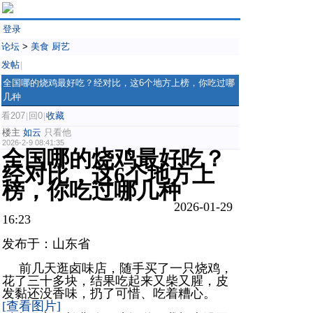
登录
论坛
>
美食 厨艺
发帖
|
全国哪的烧鸡最好吃？经对比，这6个地方上榜，你吃过哪
几种
看207
回0
收藏
|
|
楼主
如云
只看他
2026-2-9 08:41:35
全国哪的烧鸡最好吃？
经对比，这6个地方上
榜，你吃过哪几种
2026-01-29
16:23
发布于：山东省
前几天逛卤味店，随手买了一只烧鸡，
花了三十多块，结果吃起来又柴又腥，皮
发黏还没香味，扔了可惜、吃着糟心。
[查看图片]