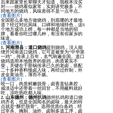
后来跟家里长辈聊天才知道，我根本没买
对——烧鸡看似家常，实则讲究极多，不
同地方的烧鸡，风味差得不是一点半点。
[查看图片]
全国那么多地方做烧鸡，到底哪的才最地
道？经过对比风味、口碑和地域特色，这6
个地方成功上榜，每一种都是当地的招
牌，看看你吃过哪几种，有没有你家乡的
味道。
[查看图片]
1. 河南滑县：道口烧鸡
提到烧鸡，没人能
绕开河南道口烧鸡，它可是被誉为“中华第
一鸡”，传承上百年，名气响遍全国。道口
烧鸡选用本地散养的柴鸡，肉质紧实不
柴，关键在于那锅传承已久的老卤，搭配
二十多种香料慢卤入味，再经过炸制，外
皮金黄油亮，薄而不腻。
[查看图片]
咬一口，肉质鲜嫩脱骨，卤香直钻鼻腔，
咸淡适中还带着一丝回甘，不用蘸料就好
吃，凉吃热吃都入味。
2. 山东德州：德州扒鸡
德州扒鸡和道口烧
鸡齐名，也是全国闻名的卤味，最大的特
点就是“酥烂脱骨”。选用优质白条鸡，经
过宰杀、腌制、油炸、卤制多道工序，卤