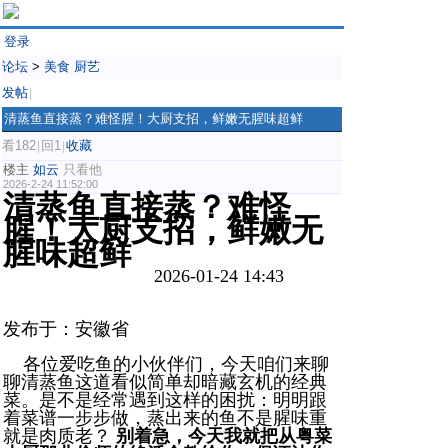
登录
论坛
>
美食 厨艺
发帖
|
清蒸鱼直接蒸？难怪腥！大厨支招，鲜嫩无腥味超鲜
看182
回1
收藏
|
|
楼主
如云
只看他
2026-2-24 11:52:00
清蒸鱼直接蒸？难怪
腥！大厨支招，鲜嫩无
腥味超鲜
2026-01-24 14:43
发布于：安徽省
各位爱吃鱼的小伙伴们，今天咱们来聊
聊清蒸鱼这道看似简单却暗藏玄机的经典
菜。是不是经常遇到这样的困扰：明明跟
着菜谱一步步做，蒸出来的鱼不是腥味重
就是肉质老？
别着急，今天我就把从粤菜