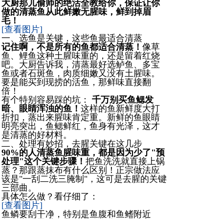
大厨那儿偷师的绝活全教给你，保证让你
做的清蒸鱼从此鲜嫩无腥味，鲜到掉眉
毛！
[查看图片]
一、选鱼是关键，这些鱼最适合清蒸
记住啊，不是所有的鱼都适合清蒸！
像草
鱼、鲤鱼这种土腥味重的，还是留着红烧
吧。大厨告诉我，清蒸最好选鲈鱼、多宝
鱼或者石斑鱼，肉质细嫩又没有土腥味。
要是能买到现捞的活鱼，那鲜味直接翻
倍！
有个特别容易踩的坑：
千万别买鱼鳃发
暗、眼睛浑浊的鱼！
这样的鱼新鲜度大打
折扣，蒸出来腥味肯定重。新鲜的鱼眼睛
明亮突出，鱼鳃鲜红，鱼身有光泽，这才
是清蒸的好材料。
二、处理有妙招，去腥关键在这几步
90%的人清蒸鱼腥味重，都是因为少了"预
处理"这个关键步骤！
把鱼洗洗就直接上锅
蒸？那跟蒸抹布有什么区别！正宗做法应
该是"一刮二洗三腌制"，这可是去腥的关键
三部曲。
具体怎么做？看仔细了：
[查看图片]
鱼鳞要刮干净，特别是鱼腹和鱼鳍附近