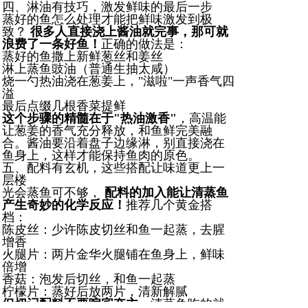
四、淋油有技巧，激发鲜味的最后一步
蒸好的鱼怎么处理才能把鲜味激发到极
致？
很多人直接浇上酱油就完事，那可就
浪费了一条好鱼！
正确的做法是：
蒸好的鱼撒上新鲜葱丝和姜丝
淋上蒸鱼豉油（普通生抽太咸）
烧一勺热油浇在葱姜上，"滋啦"一声香气四
溢
最后点缀几根香菜提鲜
这个步骤的精髓在于"热油激香"
，高温能
让葱姜的香气充分释放，和鱼鲜完美融
合。酱油要沿着盘子边缘淋，别直接浇在
鱼身上，这样才能保持鱼肉的原色。
五、配料有玄机，这些搭配让味道更上一
层楼
光会蒸鱼可不够，
配料的加入能让清蒸鱼
产生奇妙的化学反应！
推荐几个黄金搭
档：
陈皮丝：少许陈皮切丝和鱼一起蒸，去腥
增香
火腿片：两片金华火腿铺在鱼身上，鲜味
倍增
香菇：泡发后切丝，和鱼一起蒸
柠檬片：蒸好后放两片，清新解腻
但切记配料不要喧宾夺主
，清蒸鱼吃的就