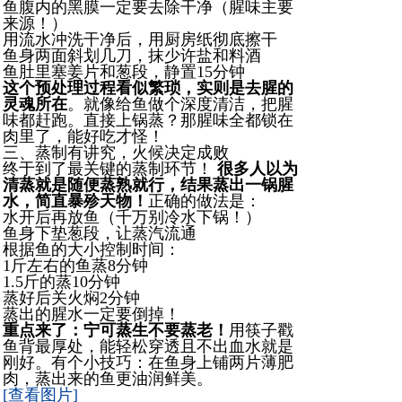
鱼腹内的黑膜一定要去除干净（腥味主要
来源！）
用流水冲洗干净后，用厨房纸彻底擦干
鱼身两面斜划几刀，抹少许盐和料酒
鱼肚里塞姜片和葱段，静置15分钟
这个预处理过程看似繁琐，实则是去腥的
灵魂所在
。就像给鱼做个深度清洁，把腥
味都赶跑。直接上锅蒸？那腥味全都锁在
肉里了，能好吃才怪！
三、蒸制有讲究，火候决定成败
终于到了最关键的蒸制环节！
很多人以为
清蒸就是随便蒸熟就行，结果蒸出一锅腥
水，简直暴殄天物！
正确的做法是：
水开后再放鱼（千万别冷水下锅！）
鱼身下垫葱段，让蒸汽流通
根据鱼的大小控制时间：
1斤左右的鱼蒸8分钟
1.5斤的蒸10分钟
蒸好后关火焖2分钟
蒸出的腥水一定要倒掉！
重点来了：宁可蒸生不要蒸老！
用筷子戳
鱼背最厚处，能轻松穿透且不出血水就是
刚好。有个小技巧：在鱼身上铺两片薄肥
肉，蒸出来的鱼更油润鲜美。
[查看图片]