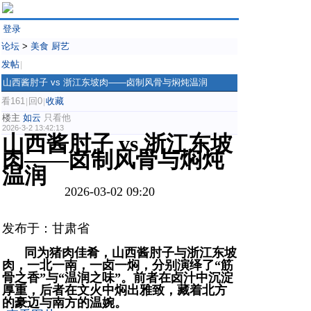
登录
论坛
>
美食 厨艺
发帖
|
山西酱肘子 vs 浙江东坡肉——卤制风骨与焖炖温润
看161
回0
收藏
|
|
楼主
如云
只看他
2026-3-2 13:42:13
山西酱肘子 vs 浙江东坡
肉——卤制风骨与焖炖
温润
2026-03-02 09:20
发布于：甘肃省
同为猪肉佳肴，山西酱肘子与浙江东坡
肉，一北一南，一卤一焖，分别演绎了“筋
骨之香”与“温润之味”。前者在卤汁中沉淀
厚重，后者在文火中焖出雅致，藏着北方
的豪迈与南方的温婉。