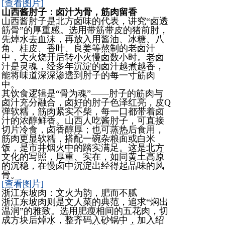
[查看图片]
山西酱肘子：卤汁为骨，筋肉留香
山西酱肘子是北方卤味的代表，讲究“卤透
筋骨”的厚重感。选用带筋带皮的猪前肘，
先焯水去血沫，再放入用酱油、冰糖、八
角、桂皮、香叶、良姜等熬制的老卤汁
中，大火烧开后转小火慢卤数小时。老卤
汁是灵魂，经多年沉淀的卤汁越煮越香，
能将味道深深渗透到肘子的每一寸筋肉
中。
其饮食逻辑是“骨为魂”——肘子的筋肉与
卤汁充分融合，卤好的肘子色泽红亮，皮Q
弹软糯，筋肉紧实不柴，每一口都带着卤
汁的浓醇鲜香。山西人吃酱肘子，可直接
切片冷食，卤香醇厚；也可蒸热后食用，
筋肉更显软糯，搭配一碗杂粮面或白米
饭，是市井烟火中的踏实满足。这是北方
文化的写照，厚重、实在，如同黄土高原
的沉稳，在慢卤中沉淀出经得起品味的风
骨。
[查看图片]
浙江东坡肉：文火为韵，肥而不腻
浙江东坡肉则是文人菜的典范，追求“焖出
温润”的雅致。选用肥瘦相间的五花肉，切
成方块后焯水，整齐码入砂锅中，加入绍