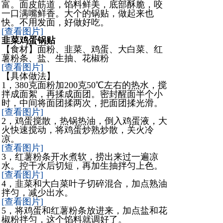
富。面皮筋道，馅料鲜美，底部酥脆，咬
一口满嘴鲜香。大个的锅贴，做起来也
快。不用发面，好做好吃。
[查看图片]
韭菜鸡蛋锅贴
【食材】面粉、韭菜、鸡蛋、大白菜、红
薯粉条、盐、生抽、花椒粉
[查看图片]
【具体做法】
1，380克面粉加200克50℃左右的热水，搅
拌成面絮，再揉成面团。密封醒面半个小
时，中间将面团揉两次，把面团揉光滑。
[查看图片]
2，鸡蛋搅散，热锅热油，倒入鸡蛋液，大
火快速搅动，将鸡蛋炒熟炒散，关火冷
凉。
[查看图片]
3，红薯粉条开水煮软，捞出来过一遍凉
水。控干水后切短，再加生抽拌匀上色。
[查看图片]
4，韭菜和大白菜叶子切碎混合，加点熟油
拌匀，减少出水。
[查看图片]
5，将鸡蛋和红薯粉条放进来，加点盐和花
椒粉拌匀，这个馅料就调好了。