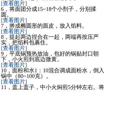
[查看图片]
6，将面团分成15~18个小剂子，分别揉
圆。
[查看图片]
7，擀成椭圆形的面皮，放入馅料。
[查看图片]
8，提起两边捏合在一起，两端再按压严
实，把馅料包裹住。
[查看图片]
9，平底锅预热放油，包好的锅贴封口朝
下，小火煎到底边微黄。
[查看图片]
10，面粉和水1：10混合调成面粉水，倒入
锅中（80~100克）。
[查看图片]
11，盖上盖子，中小火焖煎5分钟左右。将
锅里的水蒸干，底部出现黄色的锅巴就可
以了。
[查看图片]
12，锅里倒扣一个平盘，将锅贴取出来即
可。
[查看图片]
底部焦香酥脆，馅料鲜香可口，趁热吃，
比饺子、包子都美味。
[查看图片]