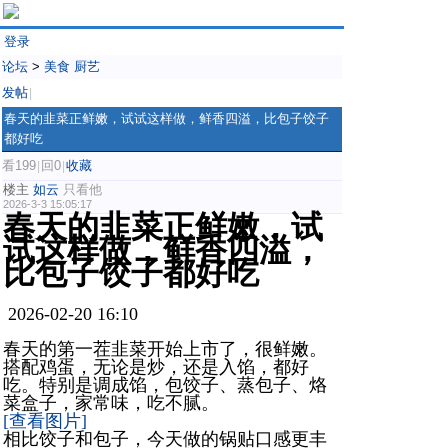
登录
论坛
>
美食 厨艺
发帖
|
春天的韭菜正鲜嫩，试试这样做，鲜香四溢，比包子饺子
都好吃
看199
回0
收藏
|
|
楼主
如云
只看他
2026-3-3 15:05:17
春天的韭菜正鲜嫩，试
试这样做，鲜香四溢，
比包子饺子都好吃
2026-02-20 16:10
春天的第一茬韭菜开始上市了，很鲜嫩。
搭配鸡蛋，无论是炒，还是入馅，都好
吃。特别是调成馅，包饺子、蒸包子、烙
菜盒子，家常味，吃不腻。
[查看图片]
相比饺子和包子，今天做的锅贴口感更丰