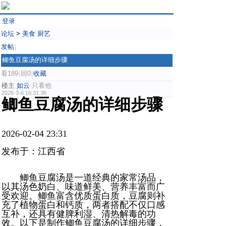
登录
论坛
>
美食 厨艺
发帖
|
鲫鱼豆腐汤的详细步骤
看189
回0
收藏
|
|
楼主
如云
只看他
2026-3-6 16:31:36
鲫鱼豆腐汤的详细步骤
2026-02-04 23:31
发布于：江西省
鲫鱼豆腐汤是一道经典的家常汤品，
以其汤色奶白、味道鲜美、营养丰富而广
受欢迎。鲫鱼富含优质蛋白质，豆腐则补
充了植物蛋白和钙质，两者搭配不仅口感
互补，还具有健脾利湿、清热解毒的功
效。以下是制作鲫鱼豆腐汤的详细步骤，