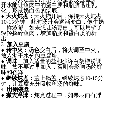
开水能让鱼肉中的蛋白质和脂肪迅速乳
化，形成奶白色的汤底。
●
大火炖煮
：大火烧开后，保持大火炖煮
10-15分钟。此时汤汁会逐渐变白，像牛奶
一样浓郁。如果想让汤更白，可以用铲子
轻轻捣碎鱼肉，增加脂肪和蛋白质的析
出。
3.
加入豆腐
：
●
转中火
：汤色变白后，将火调至中火，
放入沥干水分的豆腐块。
●
调味
：加入适量的盐和少许白胡椒粉调
味。盐不要过早加入，否则会影响汤的鲜
味和色泽。
●
继续炖煮
：盖上锅盖，继续炖煮10-15分
钟，让豆腐充分吸收鱼汤的鲜味。
4.
出锅装盘
：
●
撇去浮沫
：炖煮过程中，如果表面有浮
沫，可以用漏勺撇去，保持汤的清澈。
●
装盘
：炖好后，关火，将汤盛入汤碗
中。撒上葱花或香菜点缀，淋入几滴香油
或芝麻油，增加香气。
四、注意事项
●
煎鱼不破皮
：鱼身一定要擦干水分，热
锅冷油，小火慢煎，不要频繁翻动。