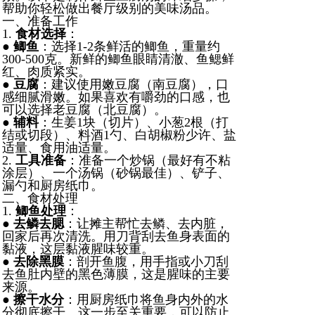
帮助你轻松做出餐厅级别的美味汤品。
一、准备工作
1.
食材选择
：
●
鲫鱼
：选择1-2条鲜活的鲫鱼，重量约
300-500克。新鲜的鲫鱼眼睛清澈、鱼鳃鲜
红、肉质紧实。
●
豆腐
：建议使用嫩豆腐（南豆腐），口
感细腻滑嫩。如果喜欢有嚼劲的口感，也
可以选择老豆腐（北豆腐）。
●
辅料
：生姜1块（切片）、小葱2根（打
结或切段）、料酒1勺、白胡椒粉少许、盐
适量、食用油适量。
2.
工具准备
：准备一个炒锅（最好有不粘
涂层）、一个汤锅（砂锅最佳）、铲子、
漏勺和厨房纸巾。
二、食材处理
1.
鲫鱼处理
：
●
去鳞去腮
：让摊主帮忙去鳞、去内脏，
回家后再次清洗。用刀背刮去鱼身表面的
黏液，这层黏液腥味较重。
●
去除黑膜
：剖开鱼腹，用手指或小刀刮
去鱼肚内壁的黑色薄膜，这是腥味的主要
来源。
●
擦干水分
：用厨房纸巾将鱼身内外的水
分彻底擦干。这一步至关重要，可以防止