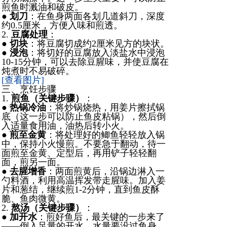
煎鱼时溅油和破皮。
●
划刀
：在鱼身两面各划几道斜刀，深度
约0.5厘米，方便入味和煎透。
2.
豆腐处理
：
●
切块
：将豆腐切成约2厘米见方的块状。
●
浸泡
：将切好的豆腐放入淡盐水中浸泡
10-15分钟，可以去除豆腥味，并使豆腐在
炖煮时不易破碎。
[查看图片]
三、烹饪步骤
1.
煎鱼（关键步骤）
：
●
热锅冷油
：将炒锅烧热，用姜片擦拭锅
底（这一步可以防止鱼皮粘锅），然后倒
入适量食用油，油热后转小火。
●
煎至金黄
：将处理好的鲫鱼轻轻放入锅
中，保持小火慢煎。不要急于翻动，待一
面煎至金黄、定型后，再用铲子轻轻翻
面，煎另一面。
●
去腥增香
：两面煎黄后，沿锅边淋入一
勺料酒，利用高温挥发带走腥味。加入姜
片和葱结，继续煎1-2分钟，直到鱼皮酥
脆、鱼肉微黄。
2.
熬汤（关键步骤）
：
●
加开水
：煎好鱼后，最关键的一步来了
——倒入足量的开水，水量要没过鱼身。