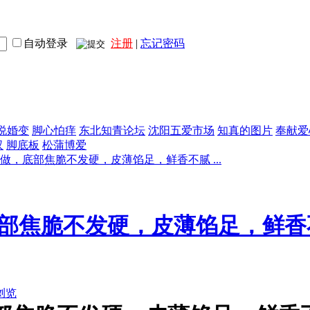
自动登录
注册
|
忘记密码
说婚变
脚心怕痒
东北知青论坛
沈阳五爱市场
知真的图片
奉献爱
汉
脚底板
松蒲博爱
做，底部焦脆不发硬，皮薄馅足，鲜香不腻 ...
部焦脆不发硬，皮薄馅足，鲜香
浏览