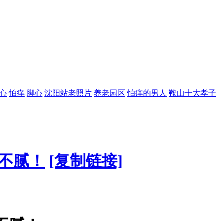
心
怕痒
脚心
沈阳站老照片
养老园区
怕痒的男人
鞍山十大孝子
不腻！
[复制链接]