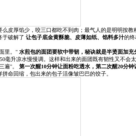
要么皮厚馅少，咬三口都吃不到肉；最气人的是明明按教程
终于破解了
让包子底金黄酥脆、皮薄如纸、馅料多汁
的终
面里。"
水煎包的面团要软中带韧，秘诀就是半烫面加充
50毫升凉水慢慢调。这样和出来的面团既有韧性又不会
三遍"。
第一次醒10分钟让面粉吃透水，第二次醒20分
样拼命回缩，包出来的包子活像皱巴巴的饺子。