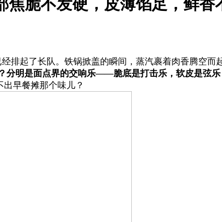
部焦脆不发硬，皮薄馅足，鲜香
经排起了长队。铁锅掀盖的瞬间，蒸汽裹着肉香腾空而起
？分明是面点界的交响乐——脆底是打击乐，软皮是弦乐
不出早餐摊那个味儿？