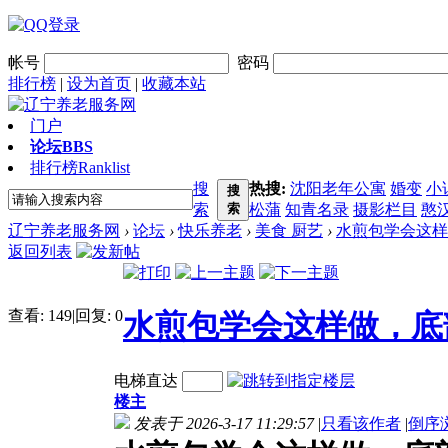
帐号
密码
排行榜
|
设为首页
|
收藏本站
门户
论坛
BBS
排行榜
Ranklist
搜
热搜:
沈阳老年公寓
婚变
小
搜
索
索
松蒲
知青名录
摄影栏目
憨
辽宁养老服务网
›
论坛
›
快乐养老
›
美食 厨艺
›
水煎包学会这样
返回列表
查看:
149
|
回复:
0
水煎包学会这样做，底
电梯直达
楼主
发表于 2026-3-17 11:29:57
|
只看该作者
|
倒序