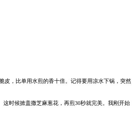
脆皮，比单用水煎的香十倍。记得要用凉水下锅，突然
。这时候掀盖撒芝麻葱花，再煎30秒就完美。我刚开始