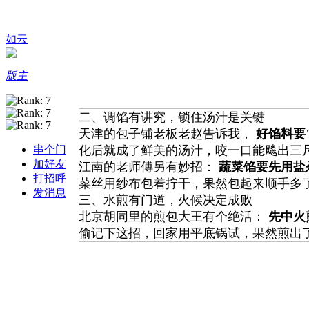
如云
版主
二、调馅有讲究，锁住汤汁是关键
天津的包子铺老板老赵告诉我，
好馅料要
串个门
化后就成了鲜美的汤汁，咬一口能飚出三
加好友
江南的老师傅另有妙招：
蔬菜馅要先用盐
打招呼
菜丝用纱布包着拧干，果然包起来顺手多
发消息
三、水煎有门道，火候决定成败
北京胡同里的煎包大王有个绝活：
先中火
偷记下这招，回家用平底锅试，果然煎出