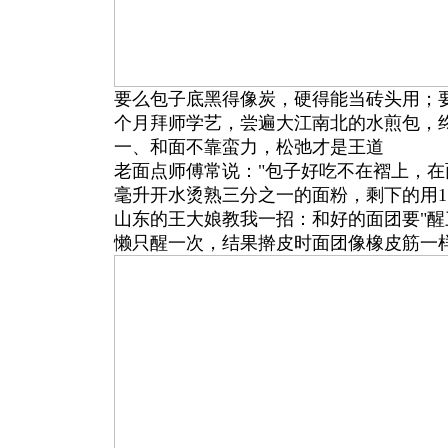
要么包子底黑得像炭，硬得能当砖头用；
个月拜师学艺，尝遍大江南北的水煎包，
一、和面不靠蛮力，松弛才是王道
老面点师傅常说："包子好吃不在褶上，在
毫升开水烫熟三分之一的面粉，剩下的用1
山东的王大娘教我一招：和好的面团要"醒
懒只醒一次，结果擀皮时面团像橡皮筋一