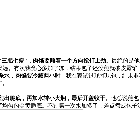
"三肥七瘦"，肉馅要顺着一个方向搅打上劲
。最绝的是他
尺远。有次我贪心多加了冻，结果包子还没煎就破皮露馅
杀水，肉馅要冷藏两小时
。我在家试过现拌现包，结果韭
了。
煎出脆底，再加水转小火焖，最后开盖收干
。他总说煎包
了均匀的金黄脆底。不过第一次水加多了，差点煮成包子