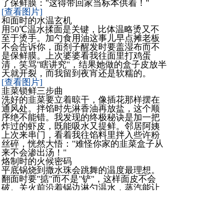
了保鲜膜："这得带回家当标本供着！"
[查看图片]
和面时的水温玄机
用50℃温水揉面是关键，比体温略烫又不
至于烫手。加勺食用油这事儿早点摊老板
不会告诉你，面剂子醒发时要盖湿布而不
是保鲜膜。上次婆婆看我往面里打鸡蛋
清，笑骂"瞎讲究"，结果她做的盒子皮放半
天就开裂，而我留到夜宵还是软糯的。
[查看图片]
韭菜锁鲜三步曲
洗好的韭菜要立着晾干，像插花那样摆在
通风处。拌馅时先淋香油再放盐，这个顺
序绝不能错。我发现的终极秘诀是加一把
炸过的虾皮，既能吸水又提鲜。邻居阿姨
上次来串门，看着我往馅料里拌入些许粉
丝碎，恍然大悟："难怪你家的韭菜盒子从
来不会渗出汤！"
烙制时的火候密码
平底锅烧到撒水珠会跳舞的温度最理想。
翻面时要"掂"而不是"铲"，这样面皮不会
破。关火前沿着锅边淋勺温水，蒸汽能让
面皮保持柔软。老公同事来家聚餐时，眼
睁睁看着我做的韭菜盒子在餐桌上放了两
个小时，咬开还是碧绿的，纷纷掏出手机