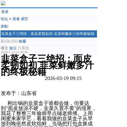
登录
论坛
>
美食 厨艺
发帖
|
韭菜盒子三绝招：面皮柔韧如初 韭菜鲜嫩多汁的终极秘籍
看156
回0
收藏
|
|
楼主
如云
只看他
2026-3-19 12:46:40
韭菜盒子三绝招：面皮
柔韧如初 韭菜鲜嫩多汁
的终极秘籍
2026-03-19 09:15
发布于：山东省
刚出锅的韭菜盒子谁都会做，但要达
到"面皮放凉不硬，韭菜久置不黄"的境界，
我花了整整三年偷师早点铺老师傅。上周
闺蜜来家学艺，看着我做的韭菜盒子从早
放到晚依然皮软馅鲜，当场把打包盒换成