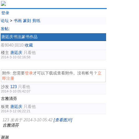
登录
论坛
>
书画 篆刻 剪纸
发帖
|
唐廷庆书法篆书作品
看8040
回10
收藏
|
|
楼主
唐廷庆
只看他
2014-3-10 02:16:58
附件:
您需要
登录
才可以下载或查看附件。没有帐号？
立
即注册
沙发
123
只看他
2014-3-10 05:42:07
古雅清芬
板凳
唐廷庆
只看他
2014-3-12 06:22:21
123 发表于 2014-3-10 05:42
[查看图片]
古雅清芬
谢谢