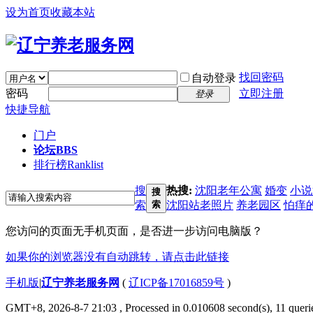
设为首页
收藏本站
找回密码
自动登录
密码
立即注册
登录
快捷导航
门户
论坛
BBS
排行榜
Ranklist
搜
热搜:
沈阳老年公寓
婚变
小说
搜
索
索
沈阳站老照片
养老园区
怕痒
您访问的页面无手机页面，是否进一步访问电脑版？
如果你的浏览器没有自动跳转，请点击此链接
手机版
|
辽宁养老服务网
(
辽ICP备17016859号
)
GMT+8, 2026-8-7 21:03
, Processed in 0.010608 second(s), 11 querie