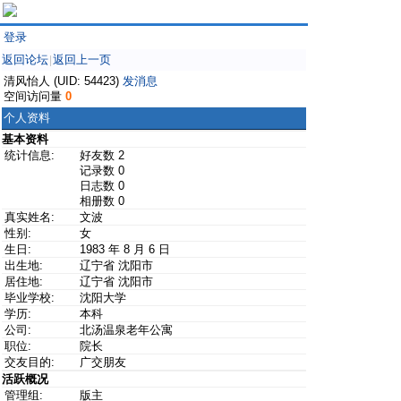
登录
返回论坛
返回上一页
|
清风怡人 (UID: 54423)
发消息
空间访问量
0
个人资料
基本资料
统计信息:
好友数 2
记录数 0
日志数 0
相册数 0
真实姓名:
文波
性别:
女
生日:
1983 年 8 月 6 日
出生地:
辽宁省 沈阳市
居住地:
辽宁省 沈阳市
毕业学校:
沈阳大学
学历:
本科
公司:
北汤温泉老年公寓
职位:
院长
交友目的:
广交朋友
活跃概况
管理组:
版主