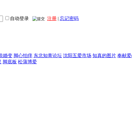
自动登录
注册
|
忘记密码
说婚变
脚心怕痒
东北知青论坛
沈阳五爱市场
知真的图片
奉献爱
汉
脚底板
松蒲博爱