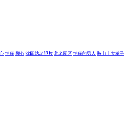
心
怕痒
脚心
沈阳站老照片
养老园区
怕痒的男人
鞍山十大孝子