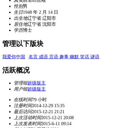
真实姓名
邱吉顺
性别
男
生日
1948 年 2 月 14 日
出生地
辽宁省 辽阳市
居住地
辽宁省 沈阳市
学历
博士
管理以下版块
我爱你中国
名言 成语 言语 趣事 幽默 笑话 谜语
活跃概况
管理组
超级版主
用户组
超级版主
在线时间
79 小时
注册时间
2014-12-29 15:35
最后访问
2015-12-21 21:21
上次活动时间
2015-12-21 20:08
上次发表时间
2015-6-11 09:14