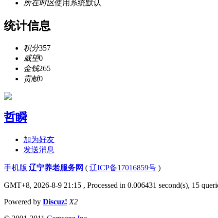
所在时区
使用系统默认
统计信息
积分
357
威望
0
金钱
265
贡献
0
哲瞬
加为好友
发送消息
手机版
|
辽宁养老服务网
(
辽ICP备17016859号
)
GMT+8, 2026-8-9 21:15
, Processed in 0.006431 second(s), 15 querie
Powered by
Discuz!
X2