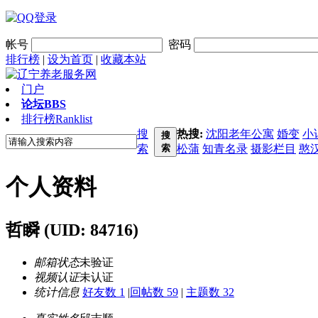
帐号
密码
排行榜
|
设为首页
|
收藏本站
门户
论坛
BBS
排行榜
Ranklist
搜
热搜:
沈阳老年公寓
婚变
小
搜
索
索
松蒲
知青名录
摄影栏目
憨
个人资料
哲瞬
(UID: 84716)
邮箱状态
未验证
视频认证
未认证
统计信息
好友数 1
|
回帖数 59
|
主题数 32