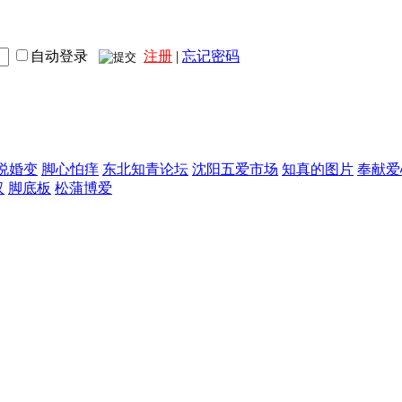
自动登录
注册
|
忘记密码
说婚变
脚心怕痒
东北知青论坛
沈阳五爱市场
知真的图片
奉献爱
汉
脚底板
松蒲博爱