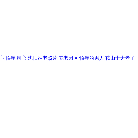
心
怕痒
脚心
沈阳站老照片
养老园区
怕痒的男人
鞍山十大孝子