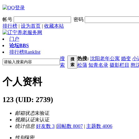
帐号
密码
排行榜
|
设为首页
|
收藏本站
门户
论坛
BBS
排行榜
Ranklist
搜
热搜:
沈阳老年公寓
婚变
小
搜
索
索
松蒲
知青名录
摄影栏目
憨
个人资料
123
(UID: 2739)
邮箱状态
未验证
视频认证
未认证
统计信息
好友数 3
|
回帖数 8007
|
主题数 4006
性别
保密